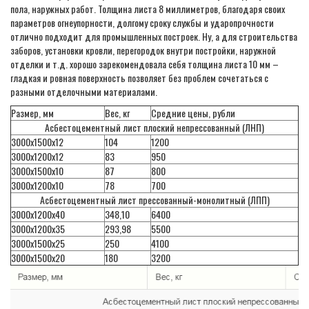
пола, наружных работ. Толщина листа 8 миллиметров, благодаря своих
параметров огнеупорности, долгому сроку службы и ударопрочности
отлично подходит для промышленных построек. Ну, а для строительства
заборов, установки кровли, перегородок внутри постройки, наружной
отделки и т.д. хорошо зарекомендовала себя толщина листа 10 мм –
гладкая и ровная поверхность позволяет без проблем сочетаться с
разными отделочными материалами.
Размер, мм
Вес, кг
Средние цены, рубли
Асбестоцементный лист плоский непрессованный (ЛНП)
3000х1500х12
104
1200
3000х1200х12
83
950
3000х1500х10
87
800
3000х1200х10
78
700
Асбестоцементный лист прессованный-монолитный (ЛПП)
3000х1200х40
348,10
6400
3000х1200х35
293,98
5500
3000х1500х25
250
4100
3000х1500х20
180
3200