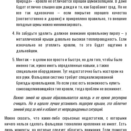
природе» - кровля не отличается хорошей шумоизоляцией. В доме
будет отлично слышно шум дождя и то, как барабанит град. Но не
все так однозначно – если покрытие хорошего качества
(соответственно и дороже) и прикреплено правильно, то внешние
погодные шумы можно минимизировать.
Не забудьте уделить должное внимание кровельному пирогу – у
металлической крыши довольно высокая теплопроводность. Если
изначально не утеплить кровлю, то это будет ощутимо в
дальнейшем.
Монтаж – в целом все просто и быстро, но для того, чтобы было
именно так, нужно иметь определенные навыки, а также
специальное оборудование. Тут недостаточно быть мастером на
все руки. Фальцевая система требует специализированной
бригады кровельщиков. Но если у вас есть возможность купить
самозащелкивающийся тип кровли, тогда проблем не возникнет.
Важно: зимой на крыше образовывается наледь и ее нужно регулярно
счищать. Но в идеале лучше установить подогрев крыши, это облегчит
зимний уход за ней и избавит от непредвиденных ситуаций.
Можно сказать, что каких-либо серьезных недостатков, с которыми
ничего нельзя сделать фальцевая технология крепления не имеет. Есть
лишь моменты, на которые следует обратить внимания. Если грамотно