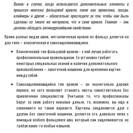
Важно: в случае, когда используются дополнительные элементы в
процессе монтажа фальцевой кровли, такие как проволока, гвозди,
кляймеры и другие – обязательно проследите за тем, чтобы они были
сделаны из такого же материала, что и сама кровля. Главное – они
должны обладать антикоррозийными свойствами.
Кроме разных видов швов, металлическая кровля из фальца делится на
два типа – классическая и самозащелкивающаяся.
Классический тип фальцевой кровли– с ней лучше работать
профессиональным кровельщикам. Ее установка требует
некоторых специальных знаний и наличия дополнительного
приспособления – закаточной машинки для крепления картин
между собой.
Самозащелкивающийся тип кровли – он значительно дороже
первого, но зато позволяет становть листы самостоятельно без
привлечения специалистов. Учитывая то, что профессионалы
берут за свою работу немалые деньги, то, возможно, вы еще и
сэкономите на таком варианте. Картины соединяются друг с
другом без закаточной машинки, делается это довольно легко с
помощью особого фальцевого шва, который сам защелкивается, не
требуя каких-то особых навыков.