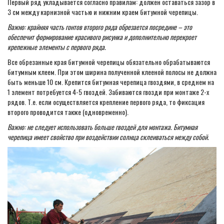
Первый ряд укладывается согласно правилам: должен оставаться зазор в
3 см между карнизной частью и нижним краем битумной черепицы.
Важно: крайняя часть гонтов второго ряда обрезается посредине – это
обеспечит формирование красивого рисунка и дополнительно перекроет
крепежные элементы с первого ряда.
Все обрезанные края битумной черепицы обязательно обрабатываются
битумным клеем. При этом ширина полученной клееной полосы не должна
быть меньше 10 см. Крепится битумная черепица гвоздями, в среднем на
1 элемент потребуется 4-5 гвоздей. Забиваются гвозди при монтаже 2-х
рядов. Т.е. если осуществляется крепление первого ряда, то фиксация
второго проводится также (одновременно).
Важно: не следует использовать больше гвоздей для монтажа. Битумная
черепица имеет свойство при воздействии солнца склеиваться между собой.