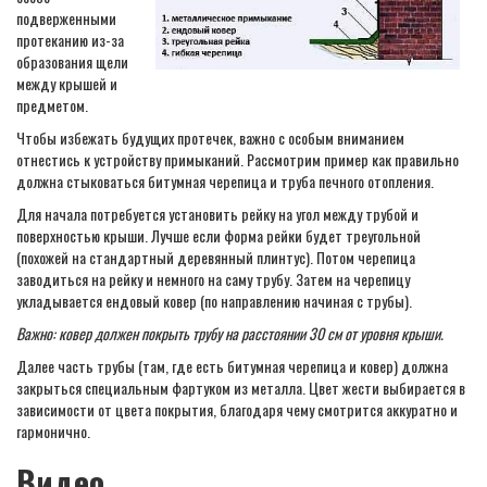
подверженными
протеканию из-за
образования щели
между крышей и
предметом.
Чтобы избежать будущих протечек, важно с особым вниманием
отнестись к устройству примыканий. Рассмотрим пример как правильно
должна стыковаться битумная черепица и труба печного отопления.
Для начала потребуется установить рейку на угол между трубой и
поверхностью крыши. Лучше если форма рейки будет треугольной
(похожей на стандартный деревянный плинтус). Потом черепица
заводиться на рейку и немного на саму трубу. Затем на черепицу
укладывается ендовый ковер (по направлению начиная с трубы).
Важно: ковер должен покрыть трубу на расстоянии 30 см от уровня крыши.
Далее часть трубы (там, где есть битумная черепица и ковер) должна
закрыться специальным фартуком из металла. Цвет жести выбирается в
зависимости от цвета покрытия, благодаря чему смотрится аккуратно и
гармонично.
Видео