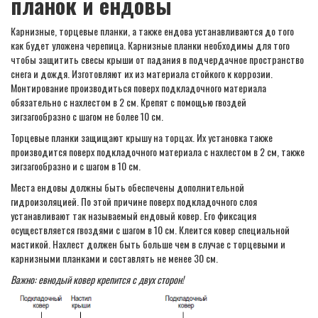
планок и ендовы
Карнизные, торцевые планки, а также ендова устанавливаются до того
как будет уложена черепица. Карнизные планки необходимы для того
чтобы защитить свесы крыши от падания в подчердачное пространство
снега и дождя. Изготовляют их из материала стойкого к коррозии.
Монтирование производиться поверх подкладочного материала
обязательно с нахлестом в 2 см. Крепят с помощью гвоздей
зигзагообразно с шагом не более 10 см.
Торцевые планки защищают крышу на торцах. Их установка также
производится поверх подкладочного материала с нахлестом в 2 см, также
зигзагообразно и с шагом в 10 см.
Места ендовы должны быть обеспечены дополнительной
гидроизоляцией. По этой причине поверх подкладочного слоя
устанавливают так называемый ендовый ковер. Его фиксация
осуществляется гвоздями с шагом в 10 см. Клеится ковер специальной
мастикой. Нахлест должен быть больше чем в случае с торцевыми и
карнизными планками и составлять не менее 30 см.
Важно: евнодый ковер крепится с двух сторон!