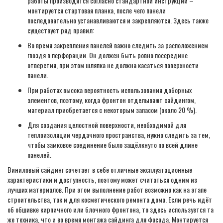
работы производятся согласно стандартной инструкции –
монтируется стартовая планка, после чего панели
последовательно устанавливаются и закрепляются. Здесь также
существует ряд правил:
Во время закрепления панелей важно следить за расположением
гвоздя в перфорации. Он должен быть ровно посередине
отверстия, при этом шляпка не должна касаться поверхности
панели.
При работах высока вероятность использования доборных
элементов, поэтому, когда фронтон отделывают сайдингом,
материал приобретается с некоторым запасом (около 20 %).
Для создания целостной поверхности, необходимой для
теплоизоляции чердачного пространства, нужно следить за тем,
чтобы замковое соединение было защёлкнуто по всей длине
панелей.
Виниловый сайдинг сочетает в себе отличные эксплуатационные
характеристики и доступность, поэтому может считаться одним из
лучших материалов. При этом выполнение работ возможно как на этапе
строительства, так и для косметического ремонта дома. Если речь идёт
об обшивке кирпичного или блочного фронтона, то здесь используется та
же техника, что и во время монтажа сайдинга для фасада. Монтируется