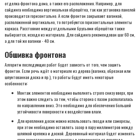
отделка фронтона дома, а также его расположения. Например, для
сайдинга необходима вертикальная обрешётка, так как установка панелей
производится горизонтально. А если фронтон закрывают вагонкой,
расположенной вертикально, то потребуются горизонтальные элементы
каркаса. Расстояние между отдельными брусьями обрешётки также
выбирается, исходя из материала. Для сайдинга рекомендован шаг 60 см,
а для той же вагонки - 40 см.
Обшивка фронтона
Алгоритм последующих работ будет зависеть от того, чем зашить
фронтон. Если речь идёт о материале из дерева (вагонка, обрезная или
шпунтованная доска и пр.), то работы будут иметь некоторые
особенности:
Монтаж элементов необходимо выполнять строго снизу вверх, при
этом важно следить за тем, чтобы сторона с пазом располагалась
по направлению вниз. Это необходимо для обеспечения большей
устойчивости поверхности к воздействию влаги.
Для крепления досок можно использовать гвозди или саморезы,
при этом необходимо оставлять зазор в пару миллиметров между
шляпкой крепежа и доской. Деревянный материал будет изменять
свои геометрические параметры в зависимости от перепада