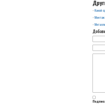
Друг
-
Какой с
-
Монтаж
-
Металли
Добави
Подписа