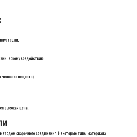
:
сплуатации.
ханическому воздействию.
 человека веществ).
я высокая цена.
ли
й методом сварочного соединения. Некоторые типы материала