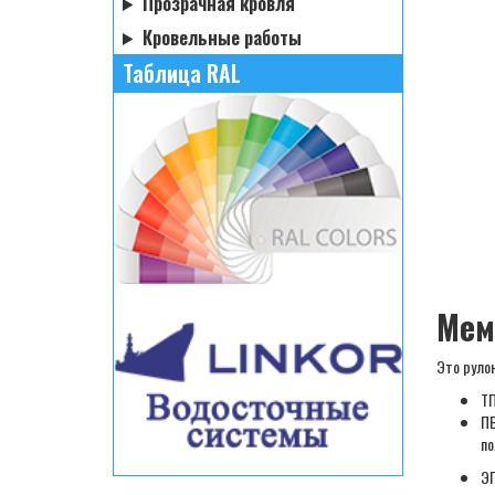
Прозрачная кровля
Кровельные работы
Таблица RAL
Мем
Это руло
ТП
ПВ
по
ЭП