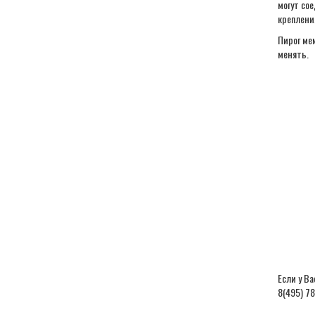
могут со
креплени
Пирог ме
менять.
Если у В
8(495) 7