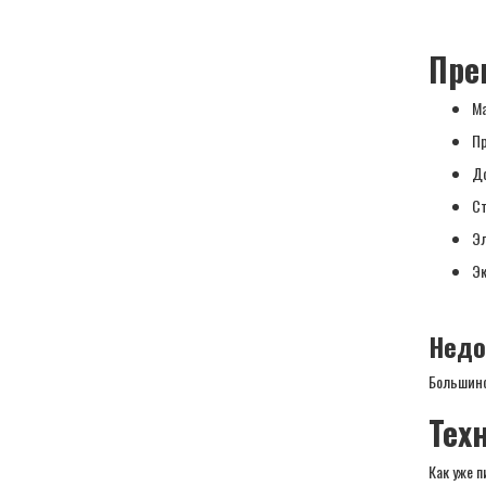
Пре
Ма
П
До
Ст
Эл
Эк
Недо
Большинс
Тех
Как уже 