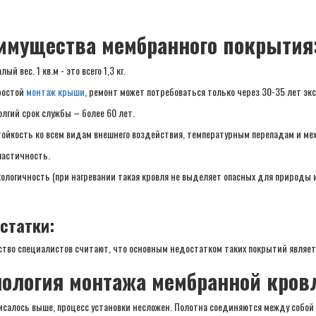
имущества мембранного покрытия
лый вес. 1 кв.м - это всего 1,3 кг.
ростой
монтаж крыши
, ремонт может потребоваться только через 30-35 лет эк
лгий срок службы – более 60 лет.
ойкость ко всем видам внешнего воздействия, температурным перепадам и ме
астичность.
ологичность (при нагревании такая кровля не выделяет опасных для природы и
статки:
тво специалистов считают, что основным недостатком таких покрытий являетс
нология монтажа мембранной кров
писалось выше, процесс установки несложен. Полотна соединяются между собо