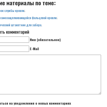
ие материалы по теме:
рок службы кровли
;
 самозащелкивающейся фальцевой кровли
;
ческий штакетник для забора
.
ть комментарий
Имя (обязательное)
E-Mail
ться на уведомления о новых комментариях