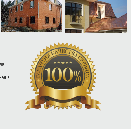
уют
нен в