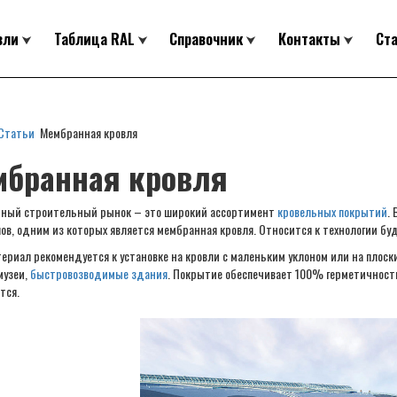
вли
Таблица RAL
Справочник
Контакты
Ст
Статьи
Мембранная кровля
мбранная кровля
ный строительный рынок – это широкий ассортимент
кровельных покрытий
.
ов, одним из которых является мембранная кровля. Относится к технологии буд
териал рекомендуется к установке на кровли с маленьким уклоном или на плоск
музеи,
быстровозводимые здания
. Покрытие обеспечивает 100% герметичность
тся.