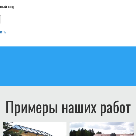
ь
вить
Примеры наших работ