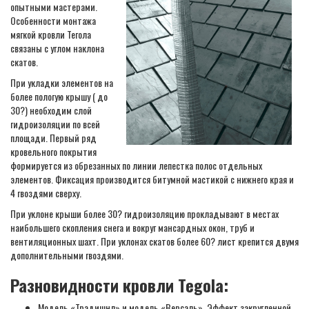
опытными мастерами.
Особенности монтажа
мягкой кровли Тегола
связаны с углом наклона
скатов.
При укладки элементов на
более пологую крышу ( до
30?) необходим слой
гидроизоляции по всей
площади. Первый ряд
кровельного покрытия
формируется из обрезанных по линии лепестка полос отдельных
элементов. Фиксация производится битумной мастикой с нижнего края и
4 гвоздями сверху.
При уклоне крыши более 30? гидроизоляцию прокладывают в местах
наибольшего скопления снега и вокруг мансардных окон, труб и
вентиляционных шахт. При уклонах скатов более 60? лист крепится двумя
дополнительными гвоздями.
Разновидности кровли Tegola:
Модель «Традишнл» и модель «Версаль». Эффект закругленной