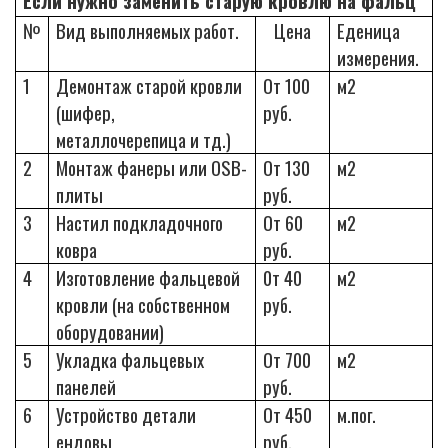
Если нужно заменить старую кровлю на фальц
№
Вид выполняемых работ.
Цена
Еденица
измерения.
1
Демонтаж старой кровли
От 100
м2
(шифер,
руб.
металлочерепица и тд.)
2
Монтаж фанеры или
OSB
-
От 130
м2
плиты
руб.
3
Настил подкладочного
От 60
м2
ковра
руб.
4
Изготовление фальцевой
0т 40
м2
кровли (на собственном
руб.
оборудовании)
5
Укладка фальцевых
От 700
м2
панелей
руб.
6
Устройство детали
От 450
м.пог.
ендовы
руб.