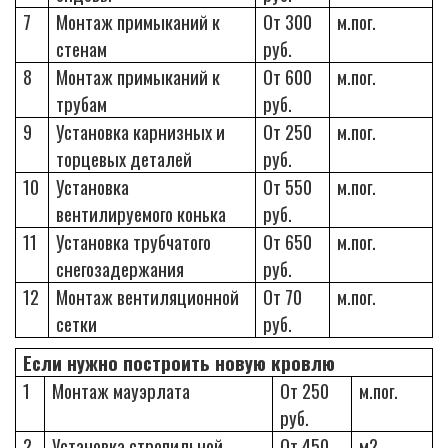
7
Монтаж примыканий к
От 300
м.пог.
стенам
руб.
8
Монтаж примыканий к
От 600
м.пог.
трубам
руб.
9
Установка карнизных и
От 250
м.пог.
торцевых деталей
руб.
10
Установка
От 550
м.пог.
вентилируемого конька
руб.
11
Установка трубчатого
От 650
м.пог.
снегозадержания
руб.
12
Монтаж вентиляционной
От 70
м.пог.
сетки
руб.
Если нужно построить новую кровлю
1
Монтаж мауэрлата
От 250
м.пог.
руб.
2
Установка стропильной
От 450
м2