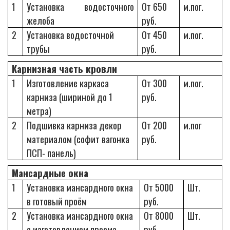
1
Установка водосточного
От 650
м.пог.
желоба
руб.
2
Установка водосточной
От 450
м.пог.
трубы
руб.
Карнизная часть кровли
1
Изготовление каркаса
От 300
м.пог.
карниза (шириной до 1
руб.
метра)
2
Подшивка карниза декор
От 200
м.пог
материалом (софит вагонка
руб.
ПСП- панель)
Мансардные окна
1
Установка мансардного окна
От 5000
Шт.
в готовый проём
руб.
2
Установка мансардного окна
От 8000
Шт.
с изготовлением проема
руб.